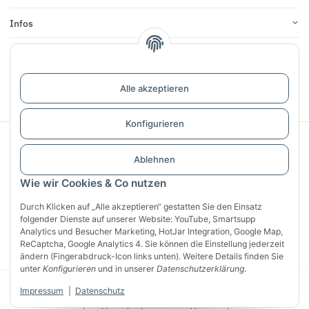
Infos
Bewertungen
Alle akzeptieren
Vertrag widerrufen
Konfigurieren
Sichere Zahlung mit:
Ablehnen
Wie wir Cookies & Co nutzen
Durch Klicken auf „Alle akzeptieren“ gestatten Sie den Einsatz
folgender Dienste auf unserer Website: YouTube, Smartsupp
Analytics und Besucher Marketing, HotJar Integration, Google Map,
ReCaptcha, Google Analytics 4. Sie können die Einstellung jederzeit
ändern (Fingerabdruck-Icon links unten). Weitere Details finden Sie
unter
Konfigurieren
und in unserer
Datenschutzerklärung
.
© 2026 CG Heunetze Christoph Gehrmann
* Alle Preise inkl. gesetzlicher
Impressum
|
Datenschutz
USt., zzgl.
Versand