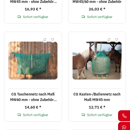
MW45 mm - ohne Zubehör -
MW45/60 mm - ohne Zubehör
CG HEUNETZ
16,93 €
*
26,03 €
*
Sofort verfügbar
Sofort verfügbar
CG Taschennetz nach Maß
CG Kasten-/Ballennetz nach
MW60 mm - ohne Zubehör -
Maß MW45 mm
CG HEUNETZ
14,60 €
*
12,71 €
*
Sofort verfügbar
Sofort verfügbar