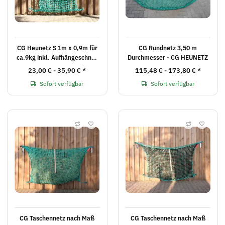
CG Heunetz S 1m x 0,9m für
CG Rundnetz 3,50 m
ca.9kg inkl. Aufhängeschnur
Durchmesser - CG HEUNETZ
und Aufhaltestab in
23,00 € -
35,90 €
*
115,48 € -
173,80 €
*
verschiedenen
Sofort verfügbar
Sofort verfügbar
Maschenweiten - CG
HEUNETZE
CG Taschennetz nach Maß
CG Taschennetz nach Maß